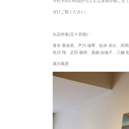
それぞれの作品からどんな音楽が聴こえ
ぜひご覧ください。
出品作家(五十音順)：
青木 香保里、芦川 瑞季、飴本 崇久、田
長沼 翔、疋田 義明、真鍋 由伽子、三鑰 
展示風景