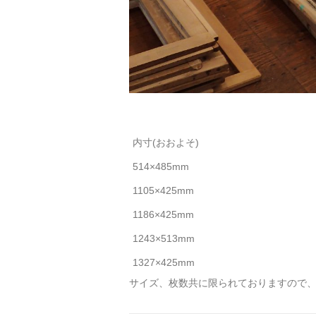
内寸(おおよそ)
514×485mm
1105×425mm
1186×425mm
1243×513mm
1327×425mm
サイズ、枚数共に限られておりますので