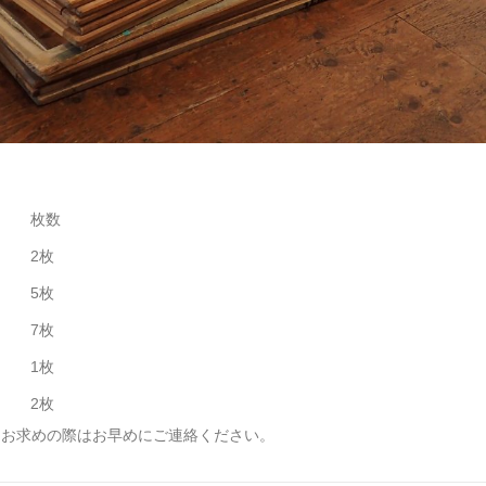
枚数
2枚
5枚
7枚
1枚
2枚
、お求めの際はお早めにご連絡ください。