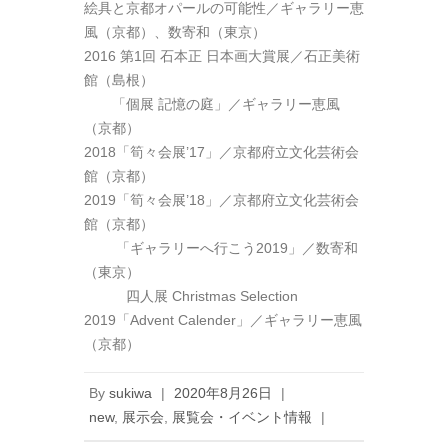
絵具と京都オパールの可能性／ギャラリー恵
風（京都）、数寄和（東京）
2016 第1回 石本正 日本画大賞展／石正美術
館（島根）
「個展 記憶の庭」／ギャラリー恵風
（京都）
2018「筍々会展’17」／京都府立文化芸術会
館（京都）
2019「筍々会展’18」／京都府立文化芸術会
館（京都）
「ギャラリーへ行こう2019」／数寄和
（東京）
四人展 Christmas Selection
2019「Advent Calender」／ギャラリー恵風
（京都）
By
sukiwa
|
2020年8月26日
|
new
,
展示会
,
展覧会・イベント情報
|