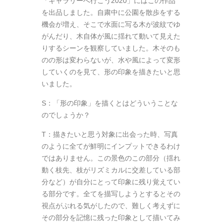
「ギャラリーへ行こう2020」にはこの作品
を出品しました。自粛中に公園を散歩をする
機会が増え、そこで水面に写る木が波紋でゆ
がんだり、木自体が風に揺れて動いて見えた
りするシーンを観察していました。木そのも
のの形は変わらないが、水や風によって変形
していくのを見て、形の印象を描きたいと思
いました。
S：「形の印象」を描くとはどういうことな
のでしょうか？
T：描きたいと思う対象に出会った時、写真
のように全てが鮮明にインプットできるわけ
ではありません。この景色のこの部分（揺れ
動く枝先、枝がリズミカルに交差している部
分など）が自分にとって印象に残り覚えてい
る部分です。全てを描写しようとするとその
視点がぶれる気がしたので、難しく考えずに
その部分を記憶に残った印象として描いてみ