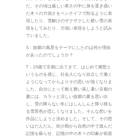
た。その頃は厳しい寒さの中に身を置き描い
た木々の力強さをペンナイフで削るように表
現したり、雪解けのザクザクした硬い雪の表
現をしてみたり、力強い表現をしようと試み
ていました。
S：故郷の風景をテーマにしたのは何か理由
があったのでしょうか？
T：19歳で京都に出てきて、はじめて郷愁と
いうものを感じ、社会人になり自立して働く
ようになってからよりその思いが強くなりま
した。自分にとって耐え難い蒸し暑い京都の
夏には、カラッと涼しい故郷の夏を思い出
し、雪の降らない冬にはしんしんと降り積も
る雪景色が恋しくなりました。そんな想いを
作品にしようと決めました。そして、その想
いはだんだん、幼少期から自然の中で遊んだ
記憶を蘇らせ、記憶の中の木々の印象が前面