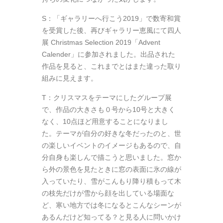
S：「ギャラリーへ行こう2019」で数寄和賞
を受賞した後、再びギャラリー恵風にて四人
展 Christmas Selection 2019「Advent
Calender」に参加されました。出品された
作品を見ると、これまでとはまた違った取り
組みに見えます。
T：クリスマスをテーマにしたグループ展
で、作品の大きさも０号から10号と大きく
なく、10点ほど用意することになりまし
た。テーマが自分の好きな冬だったのと、世
の楽しいイベントのイメージもあるので、自
分自身も楽しんで描こうと思いました。窓か
ら外の景色を見たときに窓の表面に氷の線が
入っていたり、雪がこんもり降り積もって木
の枝先だけが雪から顔を出している場面な
ど、寒い地方では冬になるとこんなシーンが
あるんだけど知ってる？と見る人に問いかけ