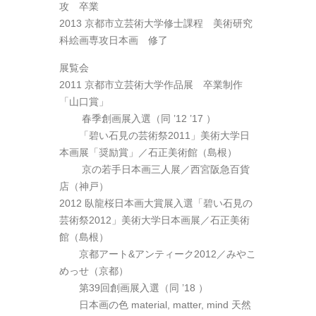
攻 卒業
2013 京都市立芸術大学修士課程 美術研究
科絵画専攻日本画 修了
展覧会
2011 京都市立芸術大学作品展 卒業制作
「山口賞」
春季創画展入選（同 ’12 ’17 ）
「碧い石見の芸術祭2011」美術大学日
本画展「奨励賞」／石正美術館（島根）
京の若手日本画三人展／西宮阪急百貨
店（神戸）
2012 臥龍桜日本画大賞展入選「碧い石見の
芸術祭2012」美術大学日本画展／石正美術
館（島根）
京都アート&アンティーク2012／みやこ
めっせ（京都）
第39回創画展入選（同 ’18 ）
日本画の色 material, matter, mind 天然