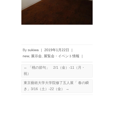
By
sukiwa
|
2019年1月22日
|
new
,
展示会
,
展覧会・イベント情報
|
←
「桃の節句」 2/1（金）-11（月・
祝）
東京藝術大学大学院修了五人展「 春の瞬
き」3/16（土）-22（金）
→