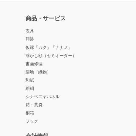
商品・サービス
表具
額装
仮縁「カク」「ナナメ」
浮かし額（セミオーダー）
書画修理
裂地（織物）
和紙
絵絹
シナベニヤパネル
箱・黄袋
桐箱
フック