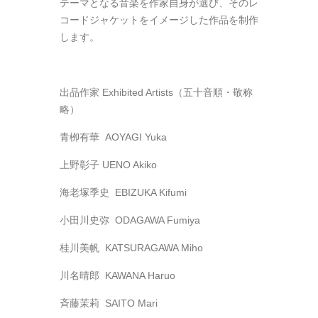
テーマとなる音楽を作家自身が選び、そのレ
コードジャケットをイメージした作品を制作
します。
出品作家 Exhibited Artists（五十音順・敬称
略）
青栁有華 AOYAGI Yuka
上野彰子 UENO Akiko
海老塚季史 EBIZUKA Kifumi
小田川史弥 ODAGAWA Fumiya
桂川美帆 KATSURAGAWA Miho
川名晴郎 KAWANA Haruo
斉藤茉莉 SAITO Mari