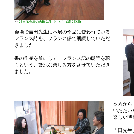
>>
2F展示会場の吉田先生（中央） (25.24KB)
会場で吉田先生に本展の作品に使われている
フランス詩を、フランス語で朗読していただ
きました。
書の作品を前にして、フランス語の朗読を聴
くという、贅沢な楽しみ方をさせていただき
ました。
夕方から
いただい
楽しい時
吉田先生