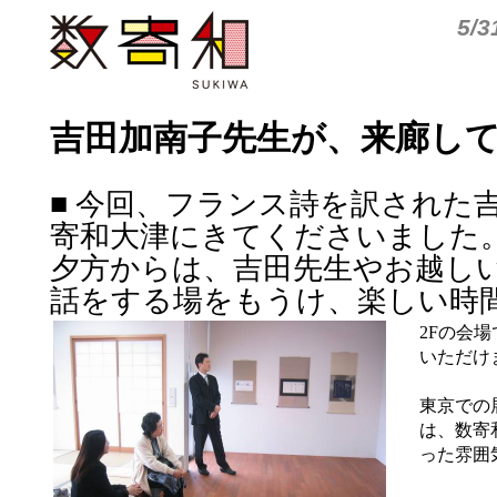
5/
吉田加南子先生が、来廊して
■ 今回、フランス詩を訳された
寄和大津にきてくださいました
夕方からは、吉田先生やお越し
話をする場をもうけ、楽しい時
2Fの会
いただけ
東京での
は、数寄
った雰囲